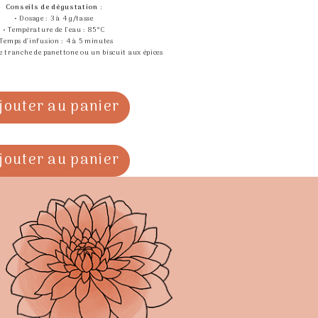
Conseils de dégustation
:
• Dosage : 3 à 4 g/tasse
• Température de l’eau : 85°C
 Temps d’infusion : 4 à 5 minutes
ne tranche de panettone ou un biscuit aux épices
jouter au panier
jouter au panier