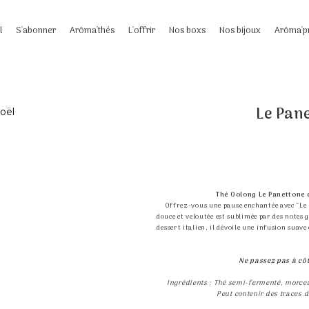
l
S'abonner
Arôma'thés
L'offrir
Nos boxs
Nos bijoux
Arôma'p
Le Pane
Thé Oolong Le Panettone 
Offrez-vous une pause enchantée avec “Le 
douce et veloutée est sublimée par des notes 
dessert italien, il dévoile une infusion suav
Ne passez pas à côt
Ingrédients : Thé semi-fermenté, morcea
Peut contenir des traces d