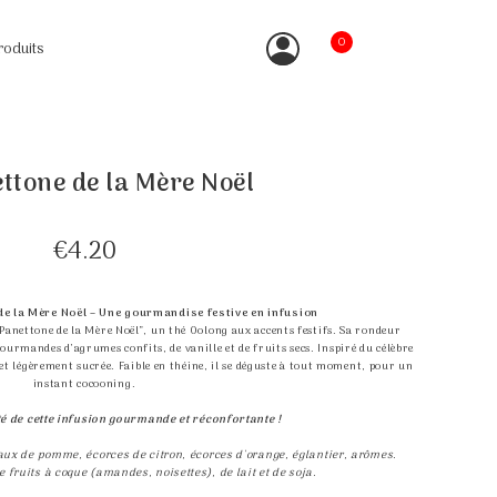
0
roduits
ttone de la Mère Noël
€4.20
de la Mère Noël – Une gourmandise festive en infusion
Panettone de la Mère Noël”, un thé Oolong aux accents festifs. Sa rondeur
gourmandes d’agrumes confits, de vanille et de fruits secs. Inspiré du célèbre
e et légèrement sucrée. Faible en théine, il se déguste à tout moment, pour un
instant cocooning.
é de cette infusion gourmande et réconfortante !
ux de pomme, écorces de citron, écorces d'orange, églantier, arômes.
e fruits à coque (amandes, noisettes), de lait et de soja.