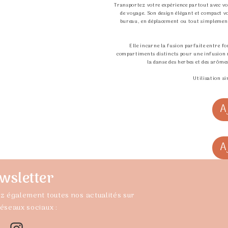
Transportez votre expérience partout avec vou
de voyage. Son design élégant et compact 
bureau, en déplacement ou tout simplement
Elle incarne la fusion parfaite entre fo
compartiments distincts pour une infusion m
la danse des herbes et des arôme
Utilisation s
A
A
wsletter
z également toutes nos actualités sur
réseaux sociaux :