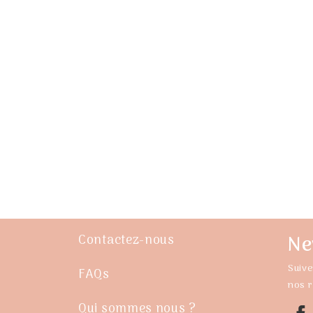
Ne
Contactez-nous
Suive
FAQs
nos 
Qui sommes nous ?