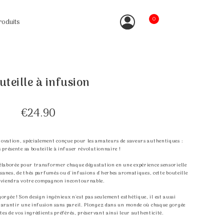
0
roduits
uteille à infusion
€24.90
novation, spécialement conçue pour les amateurs de saveurs authentiques :
présente sa bouteille à infuser révolutionnaire !
 élaborée pour transformer chaque dégustation en une expérience sensorielle
sanes, de thés parfumés ou d'infusions d'herbes aromatiques, cette bouteille
eviendra votre compagnon incontournable.
orgée ! Son design ingénieux n'est pas seulement esthétique, il est aussi
 garantir une infusion sans pareil. Plongez dans un monde où chaque gorgée
tes de vos ingrédients préférés, préservant ainsi leur authenticité.