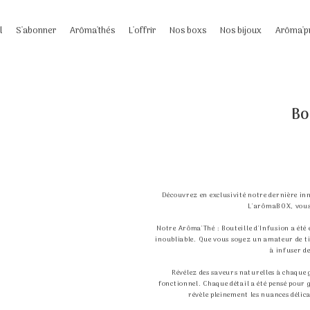
l
S'abonner
Arôma'thés
L'offrir
Nos boxs
Nos bijoux
Arôma'p
Bo
Découvrez en exclusivité notre dernière in
L'arômaBOX, vous 
Notre Arôma'Thé : Bouteille d'Infusion a été
inoubliable. Que vous soyez un amateur de ti
à infuser d
Révélez des saveurs naturelles à chaque g
fonctionnel. Chaque détail a été pensé pour
révèle pleinement les nuances délica