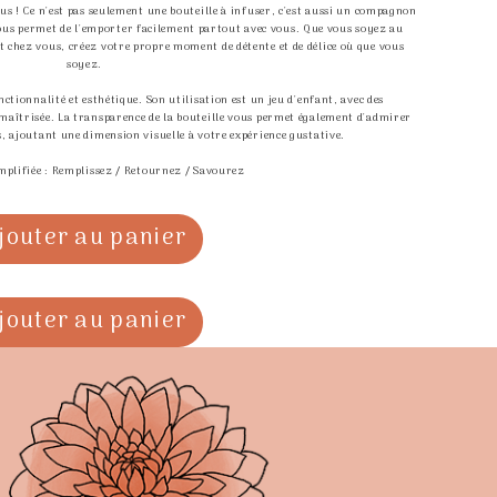
s ! Ce n'est pas seulement une bouteille à infuser, c'est aussi un compagnon
vous permet de l'emporter facilement partout avec vous. Que vous soyez au
 chez vous, créez votre propre moment de détente et de délice où que vous
soyez.
nctionnalité et esthétique. Son utilisation est un jeu d'enfant, avec des
aîtrisée. La transparence de la bouteille vous permet également d'admirer
s, ajoutant une dimension visuelle à votre expérience gustative.
implifiée : Remplissez / Retournez / Savourez
jouter au panier
jouter au panier