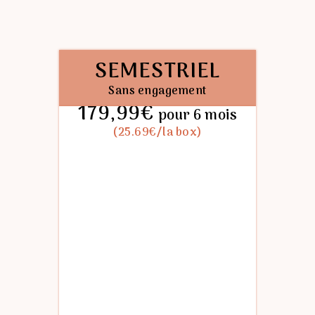
✪
5% de remise
sur les 3 mois
✪
SANS ENGAGEMENT -
Résiliable à
tout moment
SEMESTRIEL
Sans engagement
179,99€
pour 6 mois
(25.69€/la box)
S'abonner