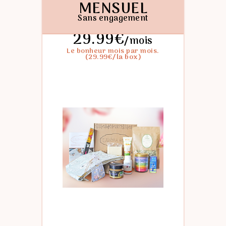
MENSUEL
Sans engagement
29.99€
/moi
s
Le bonheur mois par mois.
(29.99€/la box)