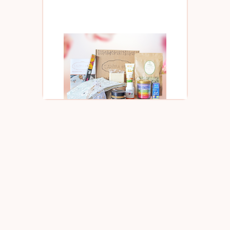
✪
Jusqu'à
+90€ de valeur/box