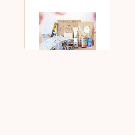
✪
Jusqu'à
+90€ de valeur/box
✪ 6 à 7 produits de
taille normale